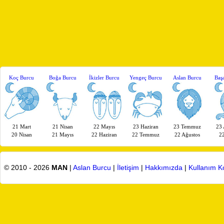
Koç Burcu
Boğa Burcu
İkizler Burcu
Yengeç Burcu
Aslan Burcu
Baş
21 Mart
21 Nisan
22 Mayıs
23 Haziran
23 Temmuz
23 
20 Nisan
21 Mayıs
22 Haziran
22 Temmuz
22 Ağustos
22
© 2010 - 2026
MAN
|
Aslan Burcu
|
İletişim
|
Hakkımızda
|
Kullanım Ko