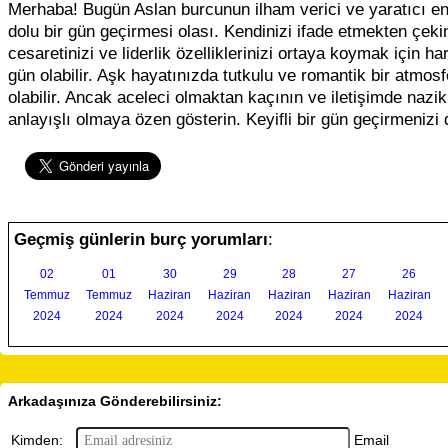
Merhaba! Bugün Aslan burcunun ilham verici ve yaratıcı ene
dolu bir gün geçirmesi olası. Kendinizi ifade etmekten çek
cesaretinizi ve liderlik özelliklerinizi ortaya koymak için har
gün olabilir. Aşk hayatınızda tutkulu ve romantik bir atmosf
olabilir. Ancak aceleci olmaktan kaçının ve iletişimde nazik
anlayışlı olmaya özen gösterin. Keyifli bir gün geçirmenizi 
Geçmiş günlerin burç yorumları
:
02
01
30
29
28
27
26
Temmuz
Temmuz
Haziran
Haziran
Haziran
Haziran
Haziran
2024
2024
2024
2024
2024
2024
2024
Arkadaşınıza Gönderebilirsiniz:
Email
Kimden: